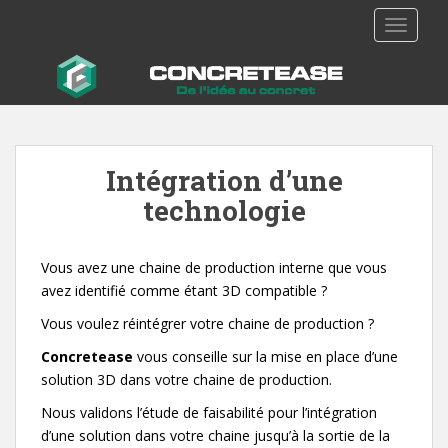
S
TOGGLE
k
i
p
t
o
m
Intégration d’une
a
i
technologie
n
c
o
Vous avez une chaine de production interne que vous
n
avez identifié comme étant 3D compatible ?
t
Vous voulez réintégrer votre chaine de production ?
e
n
Concretease
vous conseille sur la mise en place d’une
t
solution 3D dans votre chaine de production.
Nous validons l’étude de faisabilité pour l’intégration
d’une solution dans votre chaine jusqu’à la sortie de la